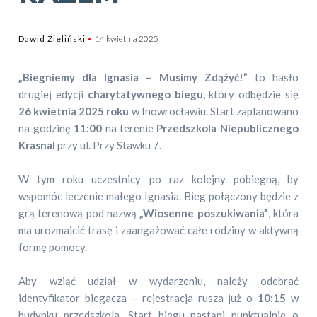
Dawid Zieliński
14 kwietnia 2025
„Biegniemy dla Ignasia – Musimy Zdążyć!”
to hasło
drugiej edycji
charytatywnego biegu
, który odbędzie się
26 kwietnia 2025 roku
w Inowrocławiu. Start zaplanowano
na godzinę
11:00
na terenie
Przedszkola Niepublicznego
Krasnal
przy ul. Przy Stawku 7.
W tym roku uczestnicy po raz kolejny pobiegną, by
wspomóc leczenie małego Ignasia. Bieg połączony będzie z
grą terenową pod nazwą
„Wiosenne poszukiwania”
, która
ma urozmaicić trasę i zaangażować całe rodziny w aktywną
formę pomocy.
Aby wziąć udział w wydarzeniu, należy odebrać
identyfikator biegacza – rejestracja rusza już o
10:15
w
budynku przedszkola. Start biegu nastąpi punktualnie o