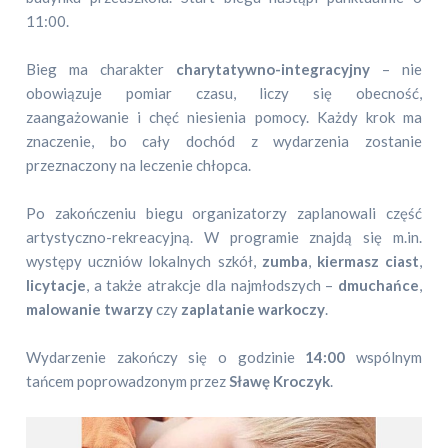
11:00.
Bieg ma charakter
charytatywno-integracyjny
– nie
obowiązuje pomiar czasu, liczy się obecność,
zaangażowanie i chęć niesienia pomocy. Każdy krok ma
znaczenie, bo cały dochód z wydarzenia zostanie
przeznaczony na leczenie chłopca.
Po zakończeniu biegu organizatorzy zaplanowali część
artystyczno-rekreacyjną. W programie znajdą się m.in.
występy uczniów lokalnych szkół,
zumba
,
kiermasz ciast
,
licytacje
, a także atrakcje dla najmłodszych –
dmuchańce
,
malowanie twarzy
czy
zaplatanie warkoczy
.
Wydarzenie zakończy się o godzinie
14:00
wspólnym
tańcem poprowadzonym przez
Sławę
Kroczyk
.