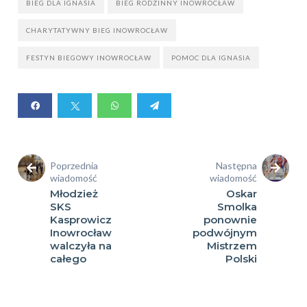
BIEG DLA IGNASIA
BIEG RODZINNY INOWROCŁAW
CHARYTATYWNY BIEG INOWROCŁAW
FESTYN BIEGOWY INOWROCŁAW
POMOC DLA IGNASIA
Poprzednia
Następna
wiadomość
wiadomość
Młodzież
Oskar
SKS
Smolka
Kasprowicz
ponownie
Inowrocław
podwójnym
walczyła na
Mistrzem
całego
Polski