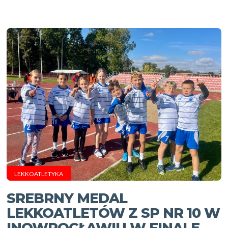
LEKKOATLETYKA
SREBRNY MEDAL
LEKKOATLETÓW Z SP NR 10 W
INOWROCŁAWIU W FINALE