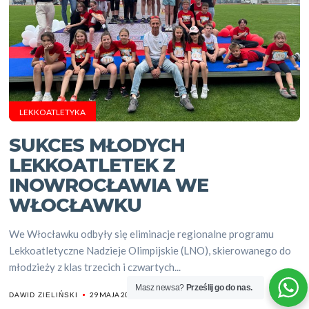
LEKKOATLETYKA
SUKCES MŁODYCH
LEKKOATLETEK Z
INOWROCŁAWIA WE
WŁOCŁAWKU
We Włocławku odbyły się eliminacje regionalne programu
Lekkoatletyczne Nadzieje Olimpijskie (LNO), skierowanego do
młodzieży z klas trzecich i czwartych...
Masz newsa?
Prześlij go do nas.
29 MAJA 2025
DAWID ZIELIŃSKI