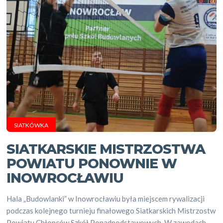
SIATKÓWKA
SIATKARSKIE MISTRZOSTWA
POWIATU PONOWNIE W
INOWROCŁAWIU
Hala „Budowlanki” w Inowrocławiu była miejscem rywalizacji
podczas kolejnego turnieju finałowego Siatkarskich Mistrzostw
Powiatu Chłopców Szkół Ponadpodstawowych. W zawodach...