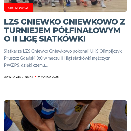
SIATKÓWKA
LZS GNIEWKO GNIEWKOWO Z
TURNIEJEM PÓŁFINAŁOWYM
O II LIGĘ SIATKÓWKI
Siatkarze LZS Gniewko Gniewkowo pokonali UKS Olimpijczyk
Pruszcz Gdański 3:0 w meczu III ligi siatkówki mężczyzn
PWZPS, dzięki czemu...
9 MARCA 2026
DAWID ZIELIŃSKI