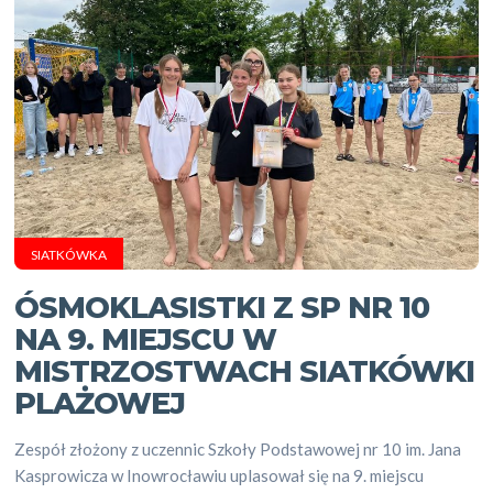
SIATKÓWKA
ÓSMOKLASISTKI Z SP NR 10
NA 9. MIEJSCU W
MISTRZOSTWACH SIATKÓWKI
PLAŻOWEJ
Zespół złożony z uczennic Szkoły Podstawowej nr 10 im. Jana
Kasprowicza w Inowrocławiu uplasował się na 9. miejscu