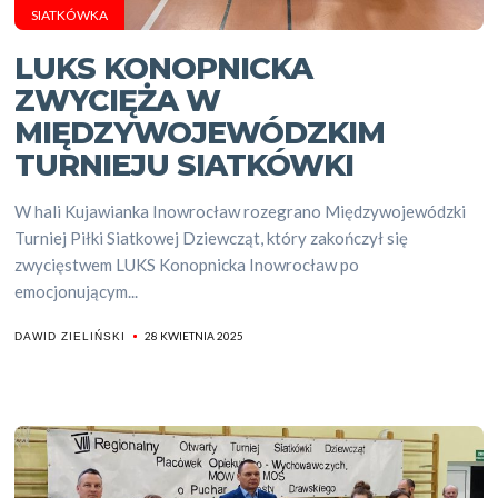
SIATKÓWKA
LUKS KONOPNICKA
ZWYCIĘŻA W
MIĘDZYWOJEWÓDZKIM
TURNIEJU SIATKÓWKI
W hali Kujawianka Inowrocław rozegrano Międzywojewódzki
Turniej Piłki Siatkowej Dziewcząt, który zakończył się
zwycięstwem LUKS Konopnicka Inowrocław po
emocjonującym...
28 KWIETNIA 2025
DAWID ZIELIŃSKI