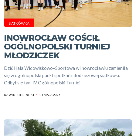
SIATKÓWKA
INOWROCŁAW GOŚCIŁ
OGÓLNOPOLSKI TURNIEJ
MŁODZICZEK
Dziś Hala Widowiskowo–Sportowa w Inowrocławiu zamieniła
się w ogólnopolski punkt spotkań młodzieżowej siatkówki.
Odbył się tam IV Ogólnopolski Turniej...
24 MAJA 2025
DAWID ZIELIŃSKI