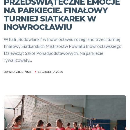
PRZEDŚWIĄTECZNE EMOCJE
NA PARKIECIE. FINAŁOWY
TURNIEJ SIATKAREK W
INOWROCŁAWIU
W hali „Budowlanki” w Inowrocławiu rozegrano trzeci turniej
finałowy Siatkarskich Mistrzostw Powiatu Inowrocławskiego
Dziewcząt Szkół Ponadpodstawowych. Na parkiecie
rywalizowały...
12 GRUDNIA 2025
DAWID ZIELIŃSKI