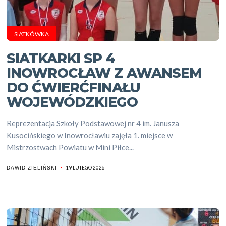
SIATKÓWKA
SIATKARKI SP 4
INOWROCŁAW Z AWANSEM
DO ĆWIERĆFINAŁU
WOJEWÓDZKIEGO
Reprezentacja Szkoły Podstawowej nr 4 im. Janusza
Kusocińskiego w Inowrocławiu zajęła 1. miejsce w
Mistrzostwach Powiatu w Mini Piłce...
19 LUTEGO 2026
DAWID ZIELIŃSKI