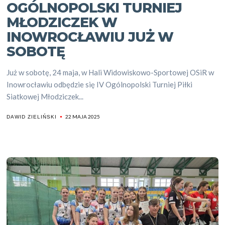
OGÓLNOPOLSKI TURNIEJ
MŁODZICZEK W
INOWROCŁAWIU JUŻ W
SOBOTĘ
Już w sobotę, 24 maja, w Hali Widowiskowo-Sportowej OSiR w
Inowrocławiu odbędzie się IV Ogólnopolski Turniej Piłki
Siatkowej Młodziczek...
22 MAJA 2025
DAWID ZIELIŃSKI