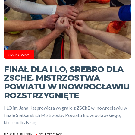
SIATKÓWKA
FINAŁ DLA I LO, SREBRO DLA
ZSCHE. MISTRZOSTWA
POWIATU W INOWROCŁAWIU
ROZSTRZYGNIĘTE
I LO im. Jana Kasprowicza wygrało z ZSChE w Inowrocławiu w
finale Siatkarskich Mistrzostw Powiatu Inowrocławskiego,
które odbyły się...
27 LUTEGO 2026
DAWID ZIELIŃSKI