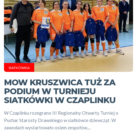
SIATKÓWKA
MOW KRUSZWICA TUŻ ZA
PODIUM W TURNIEJU
SIATKÓWKI W CZAPLINKU
W Czaplinku rozegrano III Regionalny Otwarty Turniej o
Puchar Starosty Drawskiego w siatkówce dziewcząt. W
zawodach wystartowało osiem zespołów,...