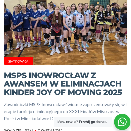
SIATKÓWKA
MSPS INOWROCŁAW Z
AWANSEM W ELIMINACJACH
KINDER JOY OF MOVING 2025
Zawodniczki MSPS Inowrocław świetnie zaprezentowały się w I
etapie turnieju eliminacyjnego do XXXI Finałów Mistrzostw
Polski w Minisiatkówce Dziewcząt...
Masz newsa?
Prześlij go do nas.
7 KWIETNIA 2025
DAWID ZIELIŃSKI