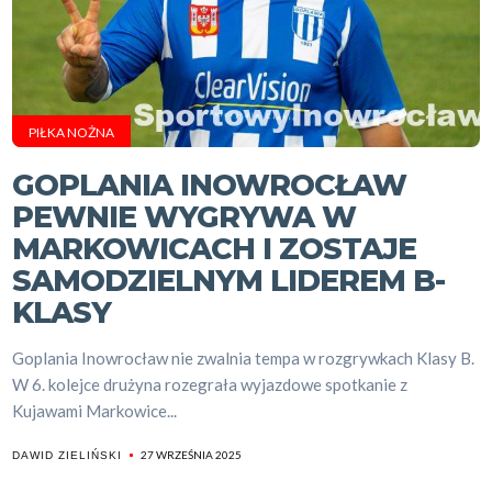
PIŁKA NOŻNA
GOPLANIA INOWROCŁAW
PEWNIE WYGRYWA W
MARKOWICACH I ZOSTAJE
SAMODZIELNYM LIDEREM B-
KLASY
Goplania Inowrocław nie zwalnia tempa w rozgrywkach Klasy B.
W 6. kolejce drużyna rozegrała wyjazdowe spotkanie z
Kujawami Markowice...
27 WRZEŚNIA 2025
DAWID ZIELIŃSKI