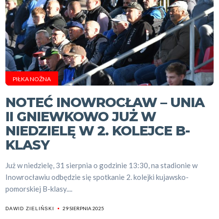
PIŁKA NOŻNA
NOTEĆ INOWROCŁAW – UNIA
II GNIEWKOWO JUŻ W
NIEDZIELĘ W 2. KOLEJCE B-
KLASY
Już w niedzielę, 31 sierpnia o godzinie 13:30, na stadionie w
Inowrocławiu odbędzie się spotkanie 2. kolejki kujawsko-
pomorskiej B-klasy....
29 SIERPNIA 2025
DAWID ZIELIŃSKI