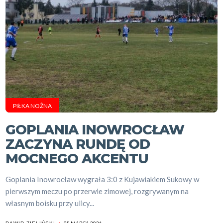
PIŁKA NOŻNA
GOPLANIA INOWROCŁAW
ZACZYNA RUNDĘ OD
MOCNEGO AKCENTU
Goplania Inowrocław wygrała 3:0 z Kujawiakiem Sukowy w
pierwszym meczu po przerwie zimowej, rozgrywanym na
własnym boisku przy ulicy...