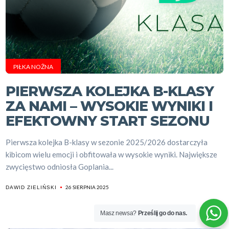
PIŁKA NOŻNA
PIERWSZA KOLEJKA B-KLASY
ZA NAMI – WYSOKIE WYNIKI I
EFEKTOWNY START SEZONU
Pierwsza kolejka B-klasy w sezonie 2025/2026 dostarczyła
kibicom wielu emocji i obfitowała w wysokie wyniki. Największe
zwycięstwo odniosła Goplania...
26 SIERPNIA 2025
DAWID ZIELIŃSKI
Masz newsa?
Prześlij go do nas.