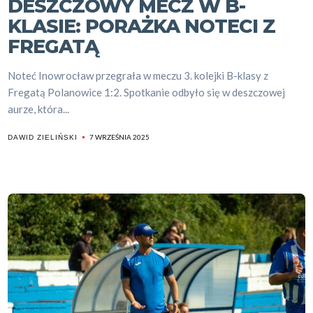
DESZCZOWY MECZ W B-
KLASIE: PORAŻKA NOTECI Z
FREGATĄ
Noteć Inowrocław przegrała w meczu 3. kolejki B-klasy z
Fregatą Polanowice 1:2. Spotkanie odbyło się w deszczowej
aurze, która...
7 WRZEŚNIA 2025
DAWID ZIELIŃSKI