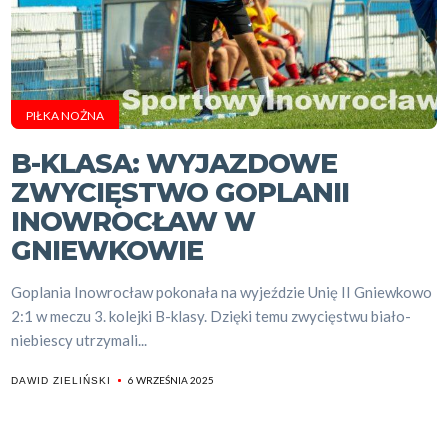
PIŁKA NOŻNA
B-KLASA: WYJAZDOWE
ZWYCIĘSTWO GOPLANII
INOWROCŁAW W
GNIEWKOWIE
Goplania Inowrocław pokonała na wyjeździe Unię II Gniewkowo
2:1 w meczu 3. kolejki B-klasy. Dzięki temu zwycięstwu biało-
niebiescy utrzymali...
6 WRZEŚNIA 2025
DAWID ZIELIŃSKI