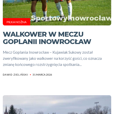
PIŁKA NOŻNA
WALKOWER W MECZU
GOPLANII INOWROCŁAW
Mecz Goplania Inowrocław – Kujawiak Sukowy został
zweryfikowany jako walkower na korzyść gości, co oznacza
zmianę końcowego rozstrzygnięcia spotkania...
31 MARCA 2026
DAWID ZIELIŃSKI