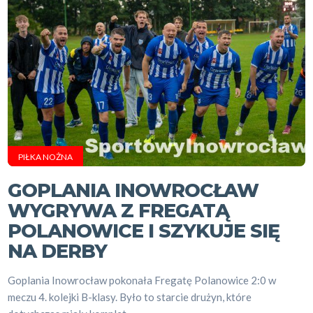
PIŁKA NOŻNA
GOPLANIA INOWROCŁAW
WYGRYWA Z FREGATĄ
POLANOWICE I SZYKUJE SIĘ
NA DERBY
Goplania Inowrocław pokonała Fregatę Polanowice 2:0 w
meczu 4. kolejki B-klasy. Było to starcie drużyn, które