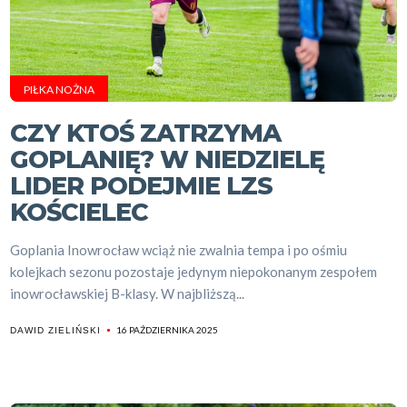
PIŁKA NOŻNA
CZY KTOŚ ZATRZYMA
GOPLANIĘ? W NIEDZIELĘ
LIDER PODEJMIE LZS
KOŚCIELEC
Goplania Inowrocław wciąż nie zwalnia tempa i po ośmiu
kolejkach sezonu pozostaje jedynym niepokonanym zespołem
inowrocławskiej B-klasy. W najbliższą...
16 PAŹDZIERNIKA 2025
DAWID ZIELIŃSKI