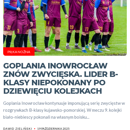
PIŁKA NOŻNA
GOPLANIA INOWROCŁAW
ZNÓW ZWYCIĘSKA. LIDER B-
KLASY NIEPOKONANY PO
DZIEWIĘCIU KOLEJKACH
Goplania Inowrocław kontynuuje imponującą serię zwycięstw w
rozgrywkach B-klasy kujawsko-pomorskiej. W meczu 9. kolejki
biało-niebiescy pokonali na własnym boisku...
19 PAŹDZIERNIKA 2025
DAWID ZIELIŃSKI