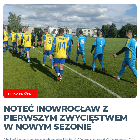
PIŁKA NOŻNA
NOTEĆ INOWROCŁAW Z
PIERWSZYM ZWYCIĘSTWEM
W NOWYM SEZONIE
Noteć Inowrocław pokonała Unię II Gniewkowo 6:3 w meczu 2.