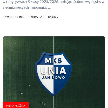
w rozgrywkach B klasy 2025/2026, notując siedem zwycięstw w
siedmiu meczach i imponujący...
10 PAŹDZIERNIKA 2025
DAWID ZIELIŃSKI
PIŁKA NOŻNA