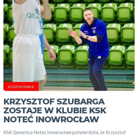
KOSZYKÓWKA
KRZYSZTOF SZUBARGA
ZOSTAJE W KLUBIE KSK
NOTEĆ INOWROCŁAW
KSK Qemetica Noteć Inowrocław potwierdziła, że Krzysztof