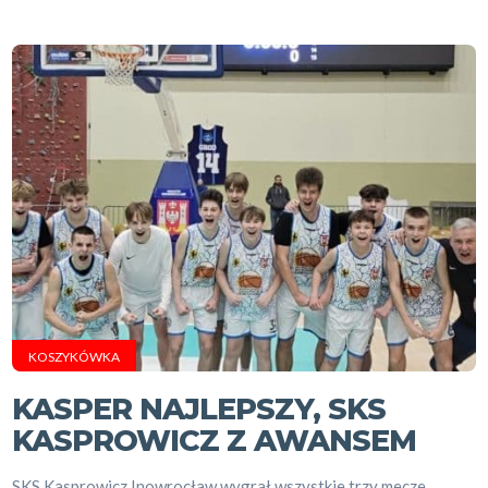
KOSZYKÓWKA
KASPER NAJLEPSZY, SKS
KASPROWICZ Z AWANSEM
SKS Kasprowicz Inowrocław wygrał wszystkie trzy mecze