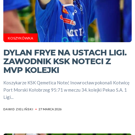
KOSZYKÓWKA
DYLAN FRYE NA USTACH LIGI.
ZAWODNIK KSK NOTECI Z
MVP KOLEJKI
Koszykarze KSK Qemetica Noteć Inowrocław pokonali Kotwicę
Port Morski Kołobrzeg 95:71 w meczu 34. kolejki Pekao S.A. 1
Ligi...
27 MARCA 2026
DAWID ZIELIŃSKI