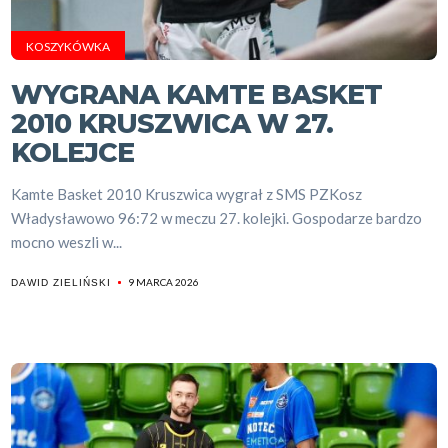
KOSZYKÓWKA
WYGRANA KAMTE BASKET
2010 KRUSZWICA W 27.
KOLEJCE
Kamte Basket 2010 Kruszwica wygrał z SMS PZKosz
Władysławowo 96:72 w meczu 27. kolejki. Gospodarze bardzo
mocno weszli w...
9 MARCA 2026
DAWID ZIELIŃSKI