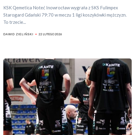
KSK Qemetica Noteć Inowrocław wygrała z SKS Fulimpex
Starogard Gdański 79:70 w meczu 1 ligi koszykówki mężczyzn.
To trzecie...
22 LUTEGO 2026
DAWID ZIELIŃSKI