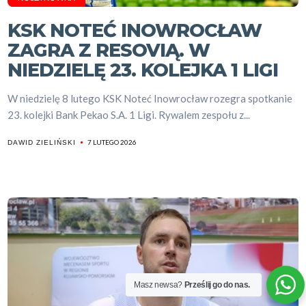
KSK NOTEĆ INOWROCŁAW
ZAGRA Z RESOVIĄ. W
NIEDZIELĘ 23. KOLEJKA 1 LIGI
W niedzielę 8 lutego KSK Noteć Inowrocław rozegra spotkanie
23. kolejki Bank Pekao S.A. 1 Ligi. Rywalem zespołu z...
7 LUTEGO 2026
DAWID ZIELIŃSKI
Masz newsa?
Prześlij go do nas.