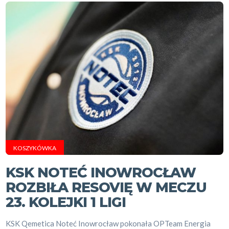
KOSZYKÓWKA
KSK NOTEĆ INOWROCŁAW
ROZBIŁA RESOVIĘ W MECZU
23. KOLEJKI 1 LIGI
KSK Qemetica Noteć Inowrocław pokonała OPTeam Energia