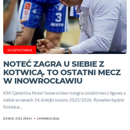
KOSZYKÓWKA
NOTEĆ ZAGRA U SIEBIE Z
KOTWICĄ. TO OSTATNI MECZ
W INOWROCŁAWIU
KSK Qemetica Noteć Inowrocław rozegra ostatni mecz ligowy u
siebie w ramach 34. kolejki sezonu 2025/2026. Rywalem będzie
Kotwica...
24 MARCA 2026
DAWID ZIELIŃSKI