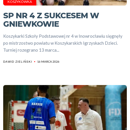
KOSZYKÓWKA
SP NR 4 Z SUKCESEM W
GNIEWKOWIE
Koszykarki Szkoły Podstawowej nr 4 w Inowrocławiu sięgnęły
po mistrzostwo powiatu w Koszykarskich Igrzyskach Dzieci.
Turniej rozegrano 13 marca...
16 MARCA 2026
DAWID ZIELIŃSKI