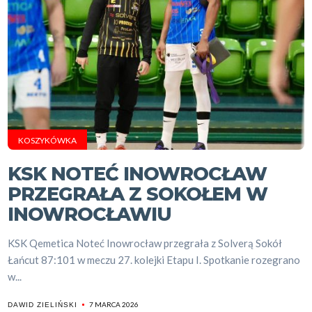
KOSZYKÓWKA
KSK NOTEĆ INOWROCŁAW
PRZEGRAŁA Z SOKOŁEM W
INOWROCŁAWIU
KSK Qemetica Noteć Inowrocław przegrała z Solverą Sokół
Łańcut 87:101 w meczu 27. kolejki Etapu I. Spotkanie rozegrano
w...
7 MARCA 2026
DAWID ZIELIŃSKI