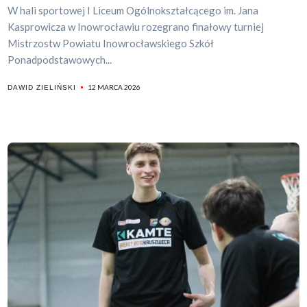
W hali sportowej I Liceum Ogólnokształcącego im. Jana
Kasprowicza w Inowrocławiu rozegrano finałowy turniej
Mistrzostw Powiatu Inowrocławskiego Szkół
Ponadpodstawowych...
12 MARCA 2026
DAWID ZIELIŃSKI