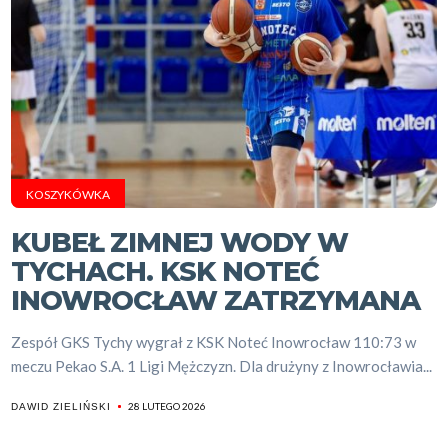
KOSZYKÓWKA
KUBEŁ ZIMNEJ WODY W
TYCHACH. KSK NOTEĆ
INOWROCŁAW ZATRZYMANA
Zespół GKS Tychy wygrał z KSK Noteć Inowrocław 110:73 w
meczu Pekao S.A. 1 Ligi Mężczyzn. Dla drużyny z Inowrocławia...
28 LUTEGO 2026
DAWID ZIELIŃSKI