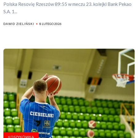
Polska Resovię Rzeszów 89:55 w meczu 23. kolejki Bank Pekao
S.A. 1...
8 LUTEGO 2026
DAWID ZIELIŃSKI
KOSZYKÓWKA