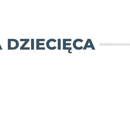
 DZIECIĘCA
Sportowa
pogadanka