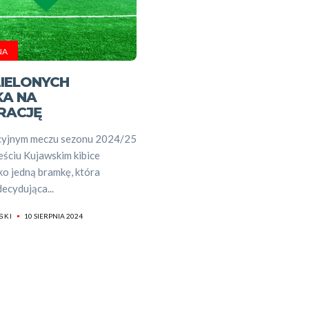
Sportowe
wydarzeni
NA
Dyscyplin
ZIELONYCH
A NA
sportowe
RACJĘ
cyjnym meczu sezonu 2024/25
Szukaj
ześciu Kujawskim kibice
lko jedną bramkę, która
decydująca...
10 SIERPNIA 2024
SKI