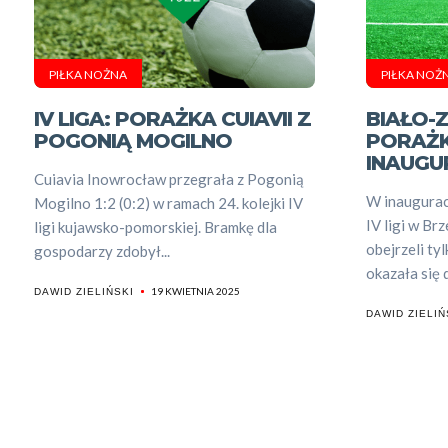
PIŁKA NOŻNA
PIŁKA NOŻ
IV LIGA: PORAŻKA CUIAVII Z
BIAŁO-
POGONIĄ MOGILNO
PORAŻK
INAUGU
Cuiavia Inowrocław przegrała z Pogonią
W inaugura
Mogilno 1:2 (0:2) w ramach 24. kolejki IV
IV ligi w Br
ligi kujawsko-pomorskiej. Bramkę dla
obejrzeli ty
gospodarzy zdobył...
okazała się 
19 KWIETNIA 2025
DAWID ZIELIŃSKI
DAWID ZIELIŃ