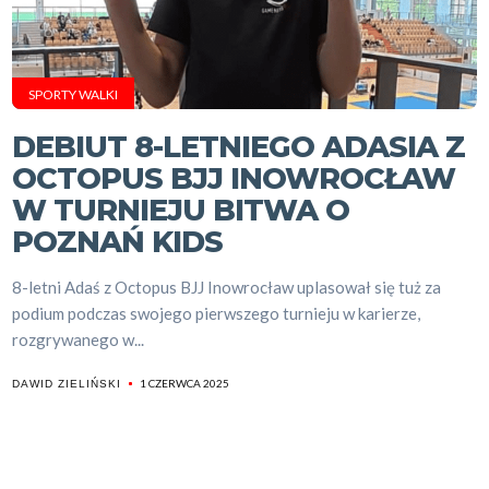
SPORTY WALKI
DEBIUT 8-LETNIEGO ADASIA Z
OCTOPUS BJJ INOWROCŁAW
W TURNIEJU BITWA O
POZNAŃ KIDS
8-letni Adaś z Octopus BJJ Inowrocław uplasował się tuż za
podium podczas swojego pierwszego turnieju w karierze,
rozgrywanego w...
1 CZERWCA 2025
DAWID ZIELIŃSKI