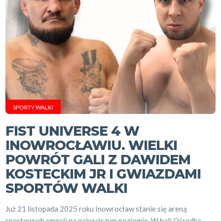
SPORTY WALKI
FIST UNIVERSE 4 W
INOWROCŁAWIU. WIELKI
POWRÓT GALI Z DAWIDEM
KOSTECKIM JR I GWIAZDAMI
SPORTÓW WALKI
Już 21 listopada 2025 roku Inowrocław stanie się areną
sportowych emocji na najwyższym poziomie. W hali Ośrodka