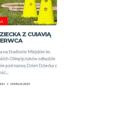
Sportowe
wydarzeni
NA
Dyscyplin
ZIECKA Z CUIAVIĄ
CZERWCA
sportowe
a na Stadionie Miejskim im.
kich Olimpijczyków odbędzie
nie pod nazwą Dzień Dziecka z
Szukaj
ść...
19 MAJA 2025
SKI