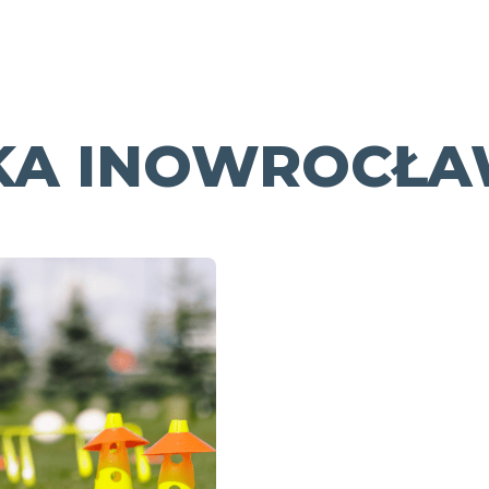
CKA INOWROCŁ
Sportowa
pogadanka