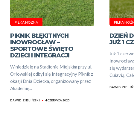
PIŁKA NOŻNA
PIŁKA NOŻ
PIKNIK BŁĘKITNYCH
DZIEŃ D
INOWROCŁAW –
JUŻ 1 
SPORTOWE ŚWIĘTO
Już 1 czerwc
DZIECI I INTEGRACJI
Inowrocławs
W niedzielę na Stadionie Miejskim przy ul.
się wydarze
Orłowskiej odbył się Integracyjny Piknik z
Cuiavią. Cało
okazji Dnia Dziecka, organizowany przez
Akademię...
DAWID ZIELIŃ
4 CZERWCA 2025
DAWID ZIELIŃSKI