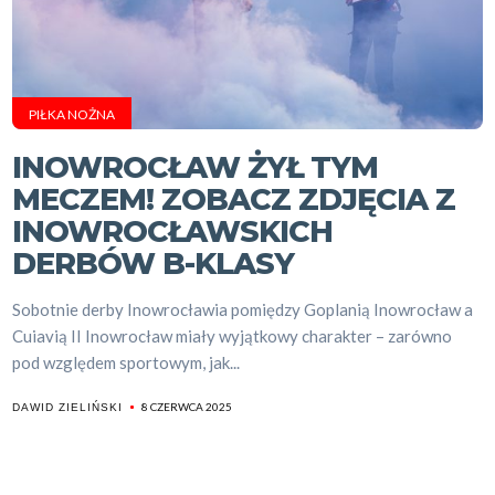
PIŁKA NOŻNA
INOWROCŁAW ŻYŁ TYM
MECZEM! ZOBACZ ZDJĘCIA Z
INOWROCŁAWSKICH
DERBÓW B-KLASY
Sobotnie derby Inowrocławia pomiędzy Goplanią Inowrocław a
Cuiavią II Inowrocław miały wyjątkowy charakter – zarówno
pod względem sportowym, jak...
8 CZERWCA 2025
DAWID ZIELIŃSKI