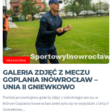
PIŁKA NOŻNA
GALERIA ZDJĘĆ Z MECZU
GOPLANIA INOWROCŁAW –
UNIA II GNIEWKOWO
Poniżej prezentujemy galerię zdjęć z sobotniego meczu, w
którym Goplania Inowrocław zmierzyła się na wyjeździe z Unią II
Gniewkowo....