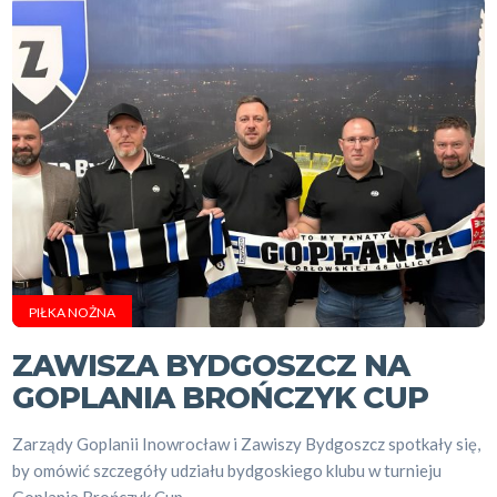
PIŁKA NOŻNA
ZAWISZA BYDGOSZCZ NA
GOPLANIA BROŃCZYK CUP
Zarządy Goplanii Inowrocław i Zawiszy Bydgoszcz spotkały się,
by omówić szczegóły udziału bydgoskiego klubu w turnieju