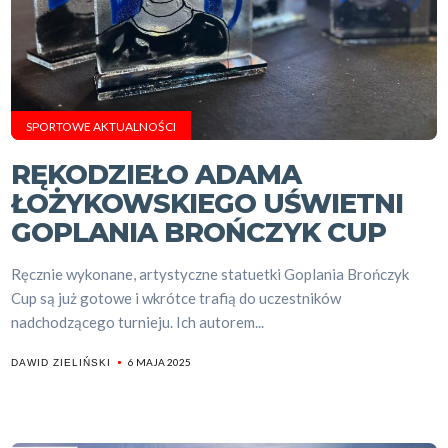
SPORTOWE AKTUALNOŚCI
RĘKODZIEŁO ADAMA
ŁOŻYKOWSKIEGO UŚWIETNI
GOPLANIA BROŃCZYK CUP
Ręcznie wykonane, artystyczne statuetki Goplania Brończyk
Cup są już gotowe i wkrótce trafią do uczestników
nadchodzącego turnieju. Ich autorem...
6 MAJA 2025
DAWID ZIELIŃSKI