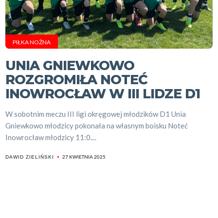
PIŁKA NOŻNA
UNIA GNIEWKOWO
ROZGROMIŁA NOTEĆ
INOWROCŁAW W III LIDZE D1
W sobotnim meczu III ligi okręgowej młodzików D1 Unia
Gniewkowo młodzicy pokonała na własnym boisku Noteć
Inowrocław młodzicy 11:0....
27 KWIETNIA 2025
DAWID ZIELIŃSKI