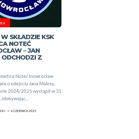
Sportowe
wydarzeni
KA
Dyscyplin
 W SKŁADZIE KSK
CA NOTEĆ
CŁAW – JAN
sportowe
 ODCHODZI Z
Szukaj
metica Noteć Inowrocław
ła o odejściu Jana Malesy,
onie 2024/2025 wystąpił w 31
 zdobywając...
6 CZERWCA 2025
SKI