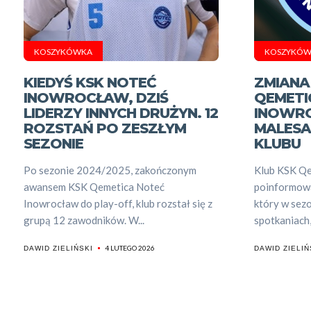
KOSZYKÓWKA
KOSZYKÓW
KIEDYŚ KSK NOTEĆ
ZMIANA
INOWROCŁAW, DZIŚ
QEMETI
LIDERZY INNYCH DRUŻYN. 12
INOWRO
ROZSTAŃ PO ZESZŁYM
MALESA
SEZONIE
KLUBU
Po sezonie 2024/2025, zakończonym
Klub KSK Qe
awansem KSK Qemetica Noteć
poinformowa
Inowrocław do play-off, klub rozstał się z
który w sez
grupą 12 zawodników. W...
spotkaniach,
4 LUTEGO 2026
DAWID ZIELIŃSKI
DAWID ZIELIŃ