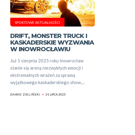
SPORTOWE AKTUALNOŚCI
DRIFT, MONSTER TRUCK I
KASKADERSKIE WYZWANIA
W INOWROCŁAWIU
Już 5 sierpnia 2025 roku Inowrocław
stanie się areną niezwykłych emocji i
ekstremalnych wrażeń za sprawą
wyjątkowego kaskaderskiego show,...
31 LIPCA 2025
DAWID ZIELIŃSKI