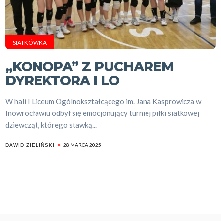
SIATKÓWKA
,,KONOPA” Z PUCHAREM
DYREKTORA I LO
W hali I Liceum Ogólnokształcącego im. Jana Kasprowicza w
Inowrocławiu odbył się emocjonujący turniej piłki siatkowej
dziewcząt, którego stawką...
28 MARCA 2025
DAWID ZIELIŃSKI