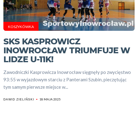
KOSZYKÓWKA
SKS KASPROWICZ
INOWROCŁAW TRIUMFUJE W
LIDZE U-11K!
Zawodniczki Kasprowicza Inowrocław sięgnęły po zwycięstwo
93:55 w wyjazdowym starciu z Panterami Szubin, pieczętując
tym samym pierwsze miejsce w...
18 MAJA 2025
DAWID ZIELIŃSKI