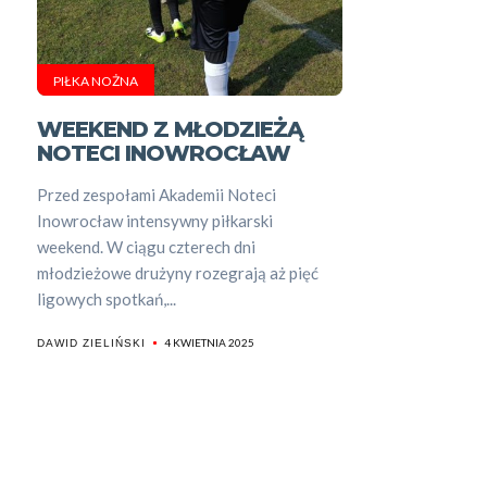
PIŁKA NOŻNA
WEEKEND Z MŁODZIEŻĄ
NOTECI INOWROCŁAW
Przed zespołami Akademii Noteci
Inowrocław intensywny piłkarski
weekend. W ciągu czterech dni
młodzieżowe drużyny rozegrają aż pięć
ligowych spotkań,...
4 KWIETNIA 2025
DAWID ZIELIŃSKI