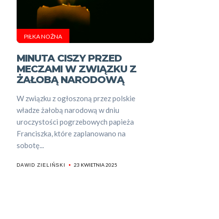
PIŁKA NOŻNA
MINUTA CISZY PRZED
MECZAMI W ZWIĄZKU Z
ŻAŁOBĄ NARODOWĄ
W związku z ogłoszoną przez polskie
władze żałobą narodową w dniu
uroczystości pogrzebowych papieża
Franciszka, które zaplanowano na
sobotę...
23 KWIETNIA 2025
DAWID ZIELIŃSKI