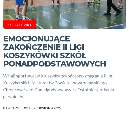
KOSZYKÓWKA
EMOCJONUJĄCE
ZAKOŃCZENIE II LIGI
KOSZYKÓWKI SZKÓŁ
PONADPODSTAWOWYCH
W hali sportowej w Kruszwicy zakończono zmagania II ligi
Koszykarskich Mistrzostw Powiatu Inowrocławskiego
Chłopców Szkół Ponadpodstawowych. Ostatnie spotkania
przyniosły...
3 KWIETNIA 2025
DAWID ZIELIŃSKI