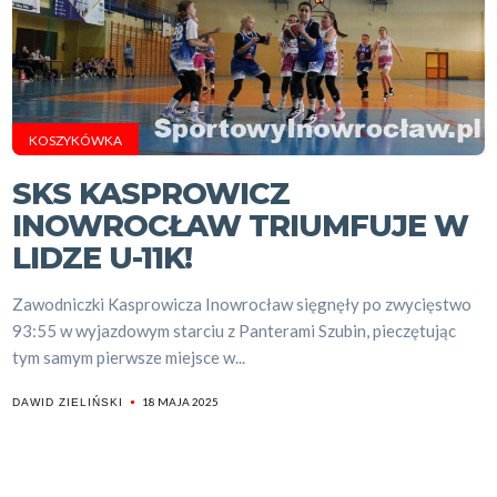
KOSZYKÓWKA
SKS KASPROWICZ
INOWROCŁAW TRIUMFUJE W
LIDZE U-11K!
Zawodniczki Kasprowicza Inowrocław sięgnęły po zwycięstwo
93:55 w wyjazdowym starciu z Panterami Szubin, pieczętując
tym samym pierwsze miejsce w...
18 MAJA 2025
DAWID ZIELIŃSKI