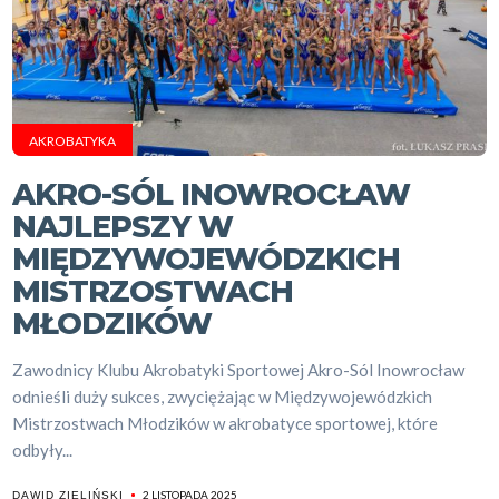
AKROBATYKA
AKRO-SÓL INOWROCŁAW
NAJLEPSZY W
MIĘDZYWOJEWÓDZKICH
MISTRZOSTWACH
MŁODZIKÓW
Zawodnicy Klubu Akrobatyki Sportowej Akro-Sól Inowrocław
odnieśli duży sukces, zwyciężając w Międzywojewódzkich
Mistrzostwach Młodzików w akrobatyce sportowej, które
odbyły...
2 LISTOPADA 2025
DAWID ZIELIŃSKI