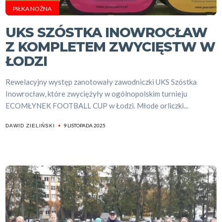
PIŁKA NOŻNA
UKS SZÓSTKA INOWROCŁAW
Z KOMPLETEM ZWYCIĘSTW W
ŁODZI
Rewelacyjny występ zanotowały zawodniczki UKS Szóstka
Inowrocław, które zwyciężyły w ogólnopolskim turnieju
ECOMŁYNEK FOOTBALL CUP w Łodzi. Młode orliczki...
9 LISTOPADA 2025
DAWID ZIELIŃSKI