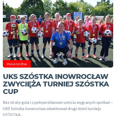
PIŁKA NOŻNA
UKS SZÓSTKA INOWROCŁAW
ZWYCIĘŻA TURNIEJ SZÓSTKA
CUP
Bez straty gola i z pełnym bilansem sześciu wygranych spotkań –
UKS Szóstka Inowrocław zdominował drugi dzień turnieju
SZÓSTKA...