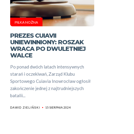
PIŁKA NOŻNA
PREZES CUIAVII
UNIEWINNIONY: ROSZAK
WRACA PO DWULETNIEJ
WALCE
Po ponad dwóch latach intensywnych
starań i oczekiwań, Zarząd Klubu
Sportowego Cuiavia Inowrocław ogłosił
zakończenie jednej z najtrudniejszych
batalii...
15 SIERPNIA 2024
DAWID ZIELIŃSKI