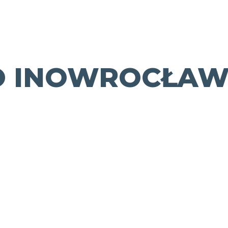
O INOWROCŁA
Sportowa
pogadanka