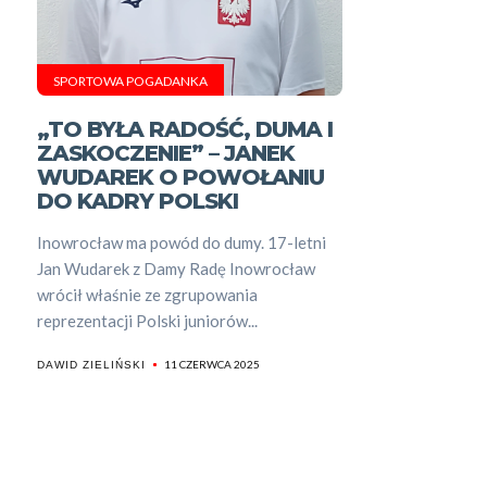
SPORTOWA POGADANKA
„TO BYŁA RADOŚĆ, DUMA I
ZASKOCZENIE” – JANEK
WUDAREK O POWOŁANIU
DO KADRY POLSKI
Inowrocław ma powód do dumy. 17-letni
Jan Wudarek z Damy Radę Inowrocław
wrócił właśnie ze zgrupowania
reprezentacji Polski juniorów...
11 CZERWCA 2025
DAWID ZIELIŃSKI