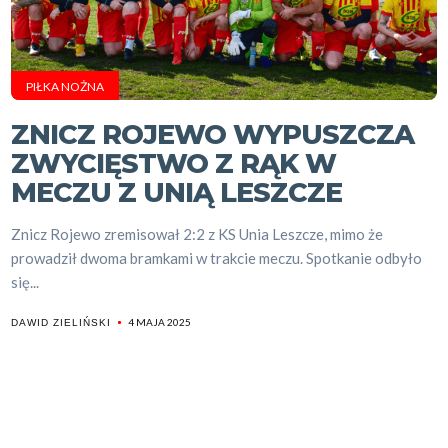
PIŁKA NOŻNA
ZNICZ ROJEWO WYPUSZCZA
ZWYCIĘSTWO Z RĄK W
MECZU Z UNIĄ LESZCZE
Znicz Rojewo zremisował 2:2 z KS Unia Leszcze, mimo że
prowadził dwoma bramkami w trakcie meczu. Spotkanie odbyło
się...
4 MAJA 2025
DAWID ZIELIŃSKI