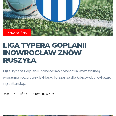
PIŁKA NOŻNA
LIGA TYPERA GOPLANII
INOWROCŁAW ZNÓW
RUSZYŁA
Liga Typera Goplanii Inowrocław powróciła wraz z rundą
wiosenną rozgrywek B-klasy. To szansa dla kibiców, by wykazać
się piłkarską...
1 KWIETNIA 2025
DAWID ZIELIŃSKI