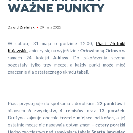
WAŻNE PUNKTY
Dawid Zieliński
29 maja 2025
W sobotę, 31 maja o godzinie 12:00,
Piast Złotniki
Kujawskie
zmierzy się na wyjeździe z
Orłowianką Orłowo
w
ramach 24. kolejki
A-klasy
. Do zakończenia sezonu
pozostały tylko trzy mecze, a każdy punkt może mieć
znaczenie dla ostatecznego układu tabeli.
Piast przystępuje do spotkania z dorobkiem
22 punktów
i
bilansem
6 zwycięstw, 4 remisów oraz 13 porażek
.
Drużyna zajmuje obecnie
trzecie miejsce od końca
, a jej
ostatnie mecze nie napawają optymizmem –
cztery porażki
i jedno zwycięstwo nad zamykającą tabelę
Spartą Janowiec