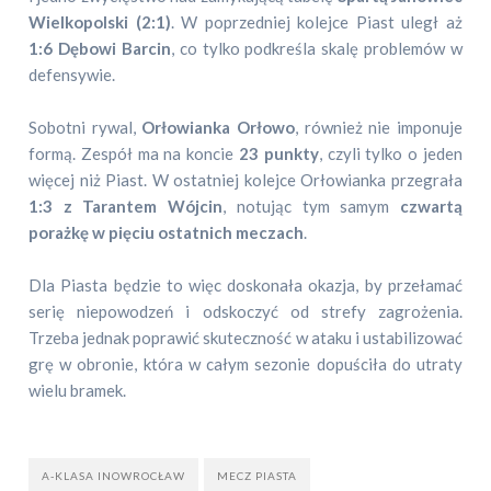
Wielkopolski (2:1)
. W poprzedniej kolejce Piast uległ aż
1:6 Dębowi Barcin
, co tylko podkreśla skalę problemów w
defensywie.
Sobotni rywal,
Orłowianka Orłowo
, również nie imponuje
formą. Zespół ma na koncie
23 punkty
, czyli tylko o jeden
więcej niż Piast. W ostatniej kolejce Orłowianka przegrała
1:3 z Tarantem Wójcin
, notując tym samym
czwartą
porażkę w pięciu ostatnich meczach
.
Dla Piasta będzie to więc doskonała okazja, by przełamać
serię niepowodzeń i odskoczyć od strefy zagrożenia.
Trzeba jednak poprawić skuteczność w ataku i ustabilizować
grę w obronie, która w całym sezonie dopuściła do utraty
wielu bramek.
A-KLASA INOWROCŁAW
MECZ PIASTA