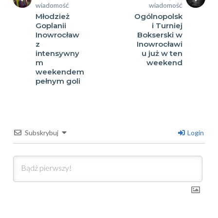
wiadomość
wiadomość
Młodzież
Ogólnopolsk
Goplanii
i Turniej
Inowrocław
Bokserski w
z
Inowrocławi
intensywny
u już w ten
m
weekend
weekendem
pełnym goli
Subskrybuj
Login