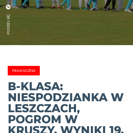
PODZIEL SIĘ:
PIŁKA NOŻNA
B-KLASA:
NIESPODZIANKA W
LESZCZACH,
POGROM W
KRUSZY. WYNIKI 19.