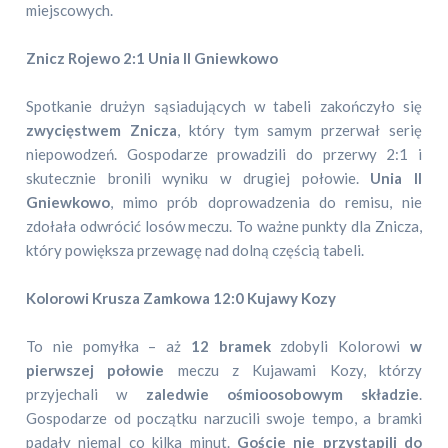
miejscowych.
Znicz Rojewo 2:1 Unia II Gniewkowo
Spotkanie drużyn sąsiadujących w tabeli zakończyło się
zwycięstwem Znicza
, który tym samym przerwał serię
niepowodzeń. Gospodarze prowadzili do przerwy 2:1 i
skutecznie bronili wyniku w drugiej połowie.
Unia II
Gniewkowo
, mimo prób doprowadzenia do remisu, nie
zdołała odwrócić losów meczu. To ważne punkty dla Znicza,
który powiększa przewagę nad dolną częścią tabeli.
Kolorowi Krusza Zamkowa 12:0 Kujawy Kozy
To nie pomyłka – aż
12 bramek
zdobyli Kolorowi
w
pierwszej połowie
meczu z Kujawami Kozy, którzy
przyjechali w
zaledwie ośmioosobowym składzie
.
Gospodarze od początku narzucili swoje tempo, a bramki
padały niemal co kilka minut.
Goście nie przystąpili do