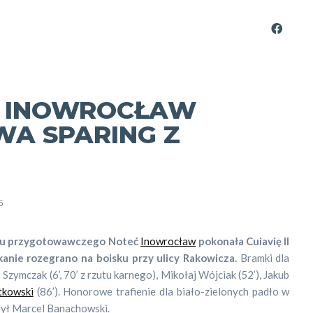
II INOWROCŁAW
A SPARING Z
5
esu przygotowawczego Noteć
Inowrocław
pokonała Cuiavię II
kanie rozegrano na boisku przy ulicy Rakowicza.
Bramki dla
Szymczak (6’, 70’ z rzutu karnego), Mikołaj Wójciak (52’), Jakub
tkowski
(86’). Honorowe trafienie dla biało-zielonych padło w
 był Marcel Banachowski.