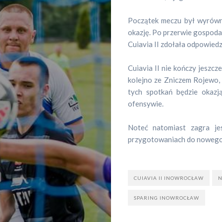
Początek meczu był wyrówn
okazję. Po przerwie gospodar
Cuiavia II zdołała odpowiedzi
Cuiavia II nie kończy jeszcz
kolejno ze Zniczem Rojewo
tych spotkań będzie okazj
ofensywie.
Sportowa
Noteć natomiast zagra je
przygotowaniach do nowego
pogadanka
Sportowe
CUIAVIA II INOWROCŁAW
N
wydarzeni
SPARING INOWROCŁAW
Dyscyplin