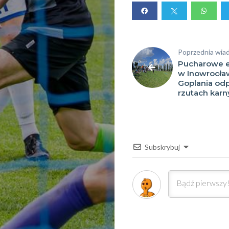
sportowe
Poprzednia wia
Szukaj
Pucharowe 
w Inowrocław
Goplania od
rzutach karn
Subskrybuj