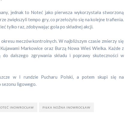
any, jednak to Noteć jako pierwsza wykorzystała stworzoną
ze zwiększyli tempo gry, co przełożyło się na kolejne trafienia.
eć tylko raz, zdobywając gola po składnej akcji.
e okresu meczów kontrolnych. W najbliższym czasie zmierzy się
, Kujawami Markowice oraz Burzą Nowa Wieś Wielka. Każde z
ą do dalszego zgrywania składu i poprawy skuteczności w
szcze w I rundzie Pucharu Polski, a potem skupi się na
 sezonu ligowego.
OTEĆ INOWROCŁAW
PIŁKA NOŻNA INOWROCŁAW
a
y