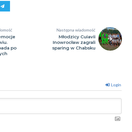
domość
Następna wiadomość
emocje
Młodzicy Cuiavii
iu.
Inowrocław zagrali
pada po
sparing w Chabsku
ych
Login