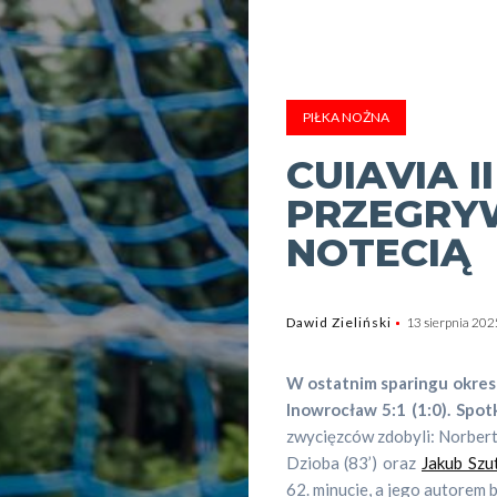
PIŁKA NOŻNA
CUIAVIA 
PRZEGRYW
NOTECIĄ
Dawid Zieliński
13 sierpnia 202
W ostatnim sparingu okr
Inowrocław 5:1 (1:0). Spot
zwycięzców zdobyli: Norbert 
Dzioba (83’) oraz
Jakub Szu
62. minucie, a jego autorem