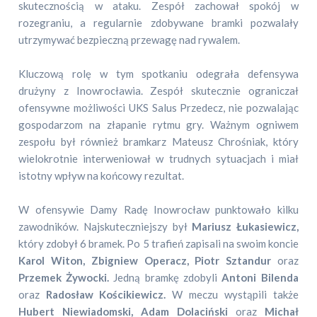
skutecznością w ataku. Zespół zachował spokój w
rozegraniu, a regularnie zdobywane bramki pozwalały
utrzymywać bezpieczną przewagę nad rywalem.
Kluczową rolę w tym spotkaniu odegrała defensywa
drużyny z Inowrocławia. Zespół skutecznie ograniczał
ofensywne możliwości UKS Salus Przedecz, nie pozwalając
gospodarzom na złapanie rytmu gry. Ważnym ogniwem
zespołu był również bramkarz Mateusz Chrośniak, który
wielokrotnie interweniował w trudnych sytuacjach i miał
istotny wpływ na końcowy rezultat.
W ofensywie Damy Radę Inowrocław punktowało kilku
zawodników. Najskuteczniejszy był
Mariusz Łukasiewicz,
który zdobył 6 bramek. Po 5 trafień zapisali na swoim koncie
Karol Witon, Zbigniew Operacz, Piotr Sztandur
oraz
Przemek Żywocki.
Jedną bramkę zdobyli
Antoni Bilenda
oraz
Radosław Kościkiewicz.
W meczu wystąpili także
Hubert Niewiadomski, Adam Dolaciński
oraz
Michał