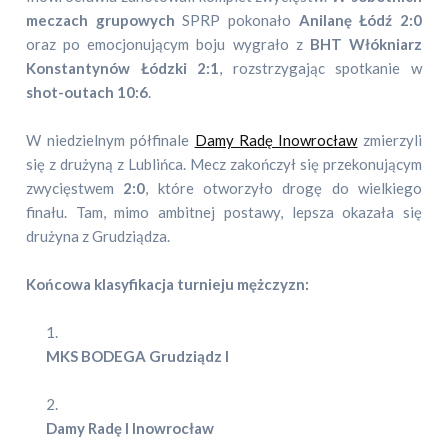
meczach grupowych
SPRP pokonało
Anilanę Łódź 2:0
oraz po emocjonującym boju wygrało z
BHT Włókniarz
Konstantynów Łódzki 2:1
, rozstrzygając spotkanie w
shot-outach 10:6
.
W niedzielnym półfinale
Damy Radę Inowrocław
zmierzyli
się z drużyną z Lublińca. Mecz zakończył się przekonującym
zwycięstwem
2:0
, które otworzyło drogę do wielkiego
finału. Tam, mimo ambitnej postawy, lepsza okazała się
drużyna z Grudziądza.
Końcowa klasyfikacja turnieju mężczyzn:
MKS BODEGA Grudziądz I
Damy Radę I Inowrocław