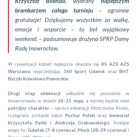
Krzysztof Bilenda
, wybrany
najlepszym
bramkarzem całego turnieju
– ogromne
gratulacje! Dziękujemy wszystkim za walkę,
emocje i wsparcie – to był wyjątkowy
weekend. – podsumowuje drużyna SPRP Damy
Radę Inowrocław.
W rywalizacji kobiet najlepsza okazała się
KS AZS AZS
Warszawa
, wyprzedzając
360 Sport Gdańsk
oraz
BHT
Byczki Kowalewo Pomorskie
.
Drugi etap eliminacji
odbędzie się ponownie w
Inowrocławiu w dniach
24–25 maja
, a turniej będzie miał
potrójny charakter
– oprócz eliminacji Mistrzostw Polski,
rozegrany zostanie także
Puchar Polski
oraz
memoriał
Krzysztofa Pańki i Andrzeja Grabowskiego
. Kolejne
etapy to:
Gdańsk (7–8 czerwca)
,
Płock (28–29 czerwca)
i