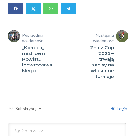
Poprzednia
Następna
wiadomość
wiadomość
,,Konopa,,
Znicz Cup
mistrzem
2025 –
Powiatu
trwają
Inowrocławs
zapisy na
kiego
wiosenne
turnieje
Subskrybuj
Login