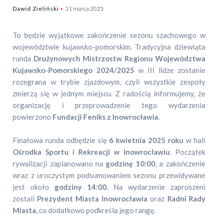
Dawid Zieliński
31 marca 2025
To będzie wyjątkowe zakończenie sezonu szachowego w
województwie kujawsko-pomorskim. Tradycyjna dziewiąta
runda
Drużynowych Mistrzostw Regionu Województwa
Kujawsko-Pomorskiego 2024/2025
w III lidze zostanie
rozegrana w trybie zjazdowym, czyli wszystkie zespoły
zmierzą się w jednym miejscu. Z radością informujemy, że
organizację i przeprowadzenie tego wydarzenia
powierzono
Fundacji Feniks z Inowrocławia
.
Finałowa runda odbędzie się
6 kwietnia 2025 roku
w hali
Ośrodka Sportu i Rekreacji w Inowrocławiu
. Początek
rywalizacji zaplanowano na
godzinę 10:00
, a zakończenie
wraz z uroczystym podsumowaniem sezonu przewidywane
jest około
godziny 14:00
. Na wydarzenie zaproszeni
zostali
Prezydent Miasta Inowrocławia
oraz
Radni Rady
Miasta
, co dodatkowo podkreśla jego rangę.