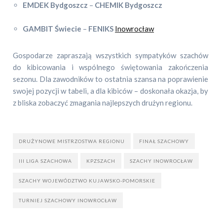
EMDEK Bydgoszcz
–
CHEMIK Bydgoszcz
GAMBIT Świecie
–
FENIKS
Inowrocław
Gospodarze zapraszają wszystkich sympatyków szachów
do kibicowania i wspólnego świętowania zakończenia
sezonu. Dla zawodników to ostatnia szansa na poprawienie
swojej pozycji w tabeli, a dla kibiców – doskonała okazja, by
z bliska zobaczyć zmagania najlepszych drużyn regionu.
DRUŻYNOWE MISTRZOSTWA REGIONU
FINAŁ SZACHOWY
III LIGA SZACHOWA
KPZSZACH
SZACHY INOWROCŁAW
SZACHY WOJEWÓDZTWO KUJAWSKO-POMORSKIE
TURNIEJ SZACHOWY INOWROCŁAW