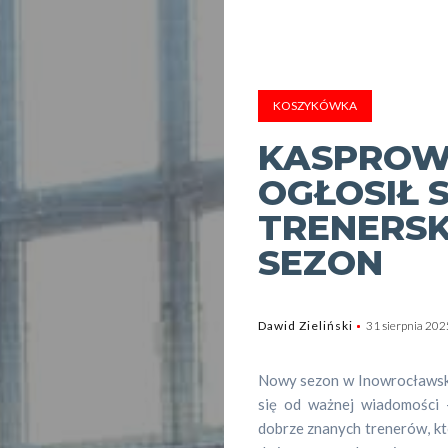
KOSZYKÓWKA
KASPROW
OGŁOSIŁ 
TRENERS
SEZON
Dawid Zieliński
31 sierpnia 202
Nowy sezon w Inowrocławsk
się od ważnej wiadomości 
dobrze znanych trenerów, kt