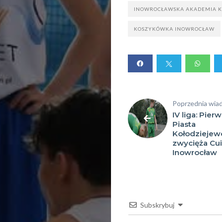
wydarzeni
INOWROCŁAWSKA AKADEMIA 
Dyscyplin
KOSZYKÓWKA INOWROCŁAW
sportowe
Szukaj
Poprzednia wia
IV liga: Pier
Piasta
Kołodziejewo
zwycięża Cui
Inowrocław
Subskrybuj