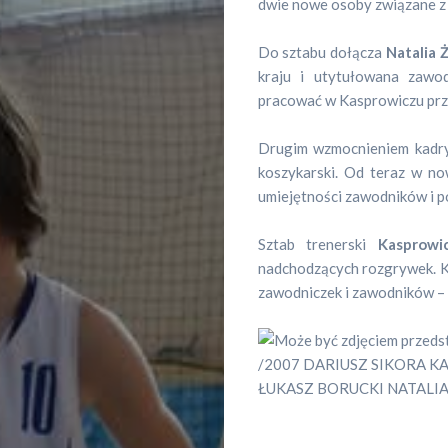
dwie nowe osoby związane z
Do sztabu dołącza
Natalia 
kraju i utytułowana zawo
pracować w Kasprowiczu prz
Drugim wzmocnieniem kadry
koszykarski. Od teraz w no
umiejętności zawodników i p
Sztab trenerski
Kasprowi
nadchodzących rozgrywek. Kl
zawodniczek i zawodników – d
Sportowa
pogadanka
Sportowe