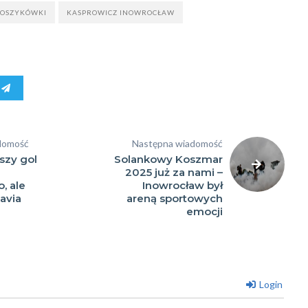
a
KOSZYKÓWKI
KASPROWICZ INOWROCŁAW
y
domość
Następna wiadomość
wszy gol
Solankowy Koszmar
2025 już za nami –
, ale
Inowrocław był
avia
areną sportowych
emocji
Login