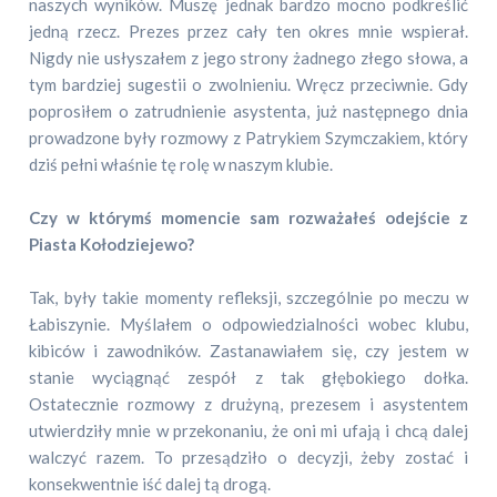
naszych wyników. Muszę jednak bardzo mocno podkreślić
jedną rzecz. Prezes przez cały ten okres mnie wspierał.
Nigdy nie usłyszałem z jego strony żadnego złego słowa, a
tym bardziej sugestii o zwolnieniu. Wręcz przeciwnie. Gdy
poprosiłem o zatrudnienie asystenta, już następnego dnia
prowadzone były rozmowy z Patrykiem Szymczakiem, który
dziś pełni właśnie tę rolę w naszym klubie.
Czy w którymś momencie sam rozważałeś odejście z
Piasta Kołodziejewo?
Tak, były takie momenty refleksji, szczególnie po meczu w
Łabiszynie. Myślałem o odpowiedzialności wobec klubu,
kibiców i zawodników. Zastanawiałem się, czy jestem w
stanie wyciągnąć zespół z tak głębokiego dołka.
Ostatecznie rozmowy z drużyną, prezesem i asystentem
utwierdziły mnie w przekonaniu, że oni mi ufają i chcą dalej
walczyć razem. To przesądziło o decyzji, żeby zostać i
konsekwentnie iść dalej tą drogą.