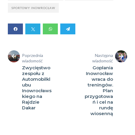
SPORTOWY INOWROCŁAW
Poprzednia
Następna
wiadomość
wiadomość
Zwycięstwo
Goplania
zespołu z
Inowrocław
Automobilkl
wraca do
ubu
treningów.
Inowrocławs
Plan
kiego na
przygotowa
Rajdzie
ń i cel na
Dakar
rundę
wiosenną