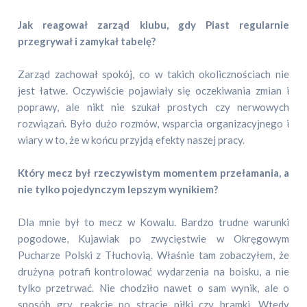
Jak reagował zarząd klubu, gdy Piast regularnie
przegrywał i zamykał tabelę?
Zarząd zachował spokój, co w takich okolicznościach nie
jest łatwe. Oczywiście pojawiały się oczekiwania zmian i
poprawy, ale nikt nie szukał prostych czy nerwowych
rozwiązań. Było dużo rozmów, wsparcia organizacyjnego i
wiary w to, że w końcu przyjdą efekty naszej pracy.
Który mecz był rzeczywistym momentem przełamania, a
nie tylko pojedynczym lepszym wynikiem?
Dla mnie był to mecz w Kowalu. Bardzo trudne warunki
pogodowe, Kujawiak po zwycięstwie w Okręgowym
Pucharze Polski z Tłuchovią. Właśnie tam zobaczyłem, że
drużyna potrafi kontrolować wydarzenia na boisku, a nie
tylko przetrwać. Nie chodziło nawet o sam wynik, ale o
sposób gry, reakcje po stracie piłki czy bramki. Wtedy