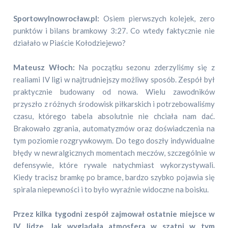
SportowyInowrocław.pl:
Osiem pierwszych kolejek, zero
punktów i bilans bramkowy 3:27. Co wtedy faktycznie nie
działało w Piaście Kołodziejewo?
Mateusz Włoch:
Na początku sezonu zderzyliśmy się z
realiami IV ligi w najtrudniejszy możliwy sposób. Zespół był
praktycznie budowany od nowa. Wielu zawodników
przyszło z różnych środowisk piłkarskich i potrzebowaliśmy
czasu, którego tabela absolutnie nie chciała nam dać.
Brakowało zgrania, automatyzmów oraz doświadczenia na
tym poziomie rozgrywkowym. Do tego doszły indywidualne
błędy w newralgicznych momentach meczów, szczególnie w
defensywie, które rywale natychmiast wykorzystywali.
Kiedy tracisz bramkę po bramce, bardzo szybko pojawia się
spirala niepewności i to było wyraźnie widoczne na boisku.
Przez kilka tygodni zespół zajmował ostatnie miejsce w
IV lidze. Jak wyglądała atmosfera w szatni w tym