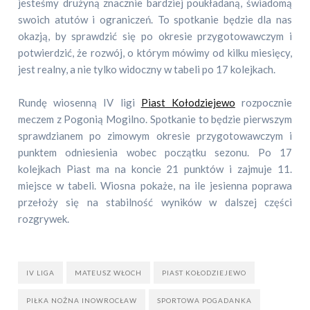
jesteśmy drużyną znacznie bardziej poukładaną, świadomą
swoich atutów i ograniczeń. To spotkanie będzie dla nas
okazją, by sprawdzić się po okresie przygotowawczym i
potwierdzić, że rozwój, o którym mówimy od kilku miesięcy,
jest realny, a nie tylko widoczny w tabeli po 17 kolejkach.
Rundę wiosenną IV ligi
Piast Kołodziejewo
rozpocznie
meczem z Pogonią Mogilno. Spotkanie to będzie pierwszym
sprawdzianem po zimowym okresie przygotowawczym i
punktem odniesienia wobec początku sezonu. Po 17
kolejkach Piast ma na koncie 21 punktów i zajmuje 11.
miejsce w tabeli. Wiosna pokaże, na ile jesienna poprawa
przełoży się na stabilność wyników w dalszej części
rozgrywek.
IV LIGA
MATEUSZ WŁOCH
PIAST KOŁODZIEJEWO
PIŁKA NOŻNA INOWROCŁAW
SPORTOWA POGADANKA