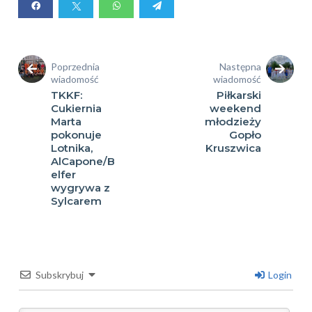
Poprzednia
Następna
wiadomość
wiadomość
TKKF:
Piłkarski
Cukiernia
weekend
Marta
młodzieży
pokonuje
Gopło
Lotnika,
Kruszwica
AlCapone/B
elfer
wygrywa z
Sylcarem
Subskrybuj
Login