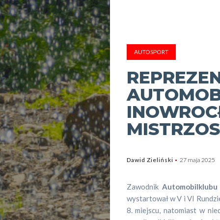
AUTOSPORT
REPREZE
AUTOMOB
INOWROC
MISTRZO
Dawid Zieliński
27 maja 2025
Zawodnik
Automobilklub
wystartował w V i VI Rundzi
8. miejscu, natomiast w nie