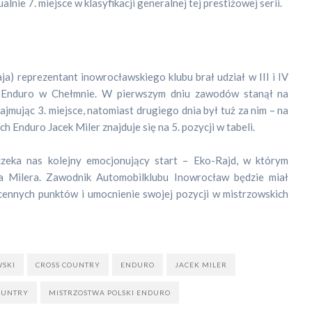
alnie 7. miejsce w klasyfikacji generalnej tej prestiżowej serii.
a) reprezentant inowrocławskiego klubu brał udział w III i IV
i Enduro w Chełmnie. W pierwszym dniu zawodów stanął na
ajmując 3. miejsce, natomiast drugiego dnia był tuż za nim – na
ch Enduro Jacek Miler znajduje się na 5. pozycji w tabeli.
czeka nas kolejny emocjonujący start – Eko-Rajd, w którym
ka Milera. Zawodnik Automobilklubu Inowrocław będzie miał
cennych punktów i umocnienie swojej pozycji w mistrzowskich
SKI
CROSS COUNTRY
ENDURO
JACEK MILER
a
OUNTRY
MISTRZOSTWA POLSKI ENDURO