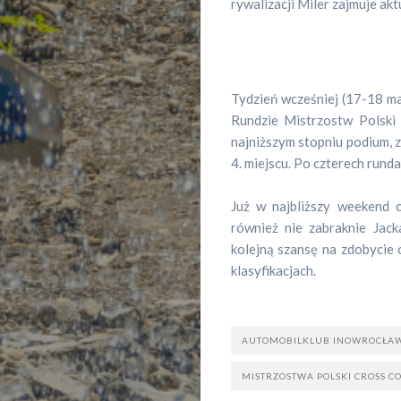
rywalizacji Miler zajmuje aktu
Tydzień wcześniej (17-18 maj
Rundzie Mistrzostw Polsk
najniższym stopniu podium, z
4. miejscu. Po czterech runda
Już w najbliższy weekend 
Sportowa
również nie zabraknie Jac
kolejną szansę na zdobycie 
pogadanka
klasyfikacjach.
Sportowe
AUTOMOBILKLUB INOWROCŁAW
wydarzeni
MISTRZOSTWA POLSKI CROSS C