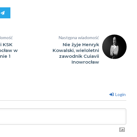
y
domość
Następna wiadomość
i KSK
Nie żyje Henryk
ocław w
Kowalski, wieloletni
ie 1
zawodnik Cuiavii
Inowrocław
Login