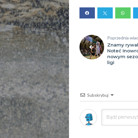
Dyscyplin
sportowe
Poprzednia wia
Szukaj
Znamy rywal
Noteć Inowr
nowym sezon
ligi
Subskrybuj