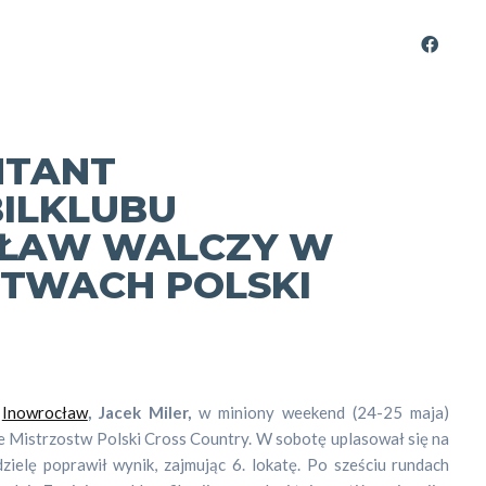
NTANT
ILKLUBU
ŁAW WALCZY W
STWACH POLSKI
u
Inowrocław
, Jacek Miler,
w miniony weekend (24-25 maja)
e Mistrzostw Polski Cross Country. W sobotę uplasował się na
dzielę poprawił wynik, zajmując 6. lokatę. Po sześciu rundach