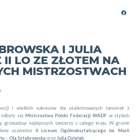
BROWSKA I JULIA
 II LO ZE ZŁOTEM NA
YCH MISTRZOSTWACH
5
cji i wielkich sukcesów dla utalentowanych tancerek z
 odbyły się
Mistrzostwa Polski Federacji WADF
w stylach
y
, gromadząc najlepszych tancerzy z całego kraju. W gronie
 dwie uczennice
II Liceum Ogólnokształcącego im. Marii
iu
–
Ola Sztabrowska
oraz
Julia Dzielak
.