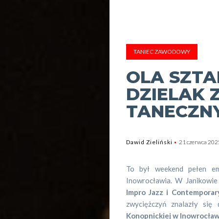
TANIEC ZAWODOWY
OLA SZTA
DZIELAK Z
TANECZN
Dawid Zieliński
21 czerwca 202
To był weekend pełen emo
Inowrocławia. W Janikowie
Impro Jazz i Contemporar
zwyciężczyń znalazły się
Konopnickiej w Inowrocław