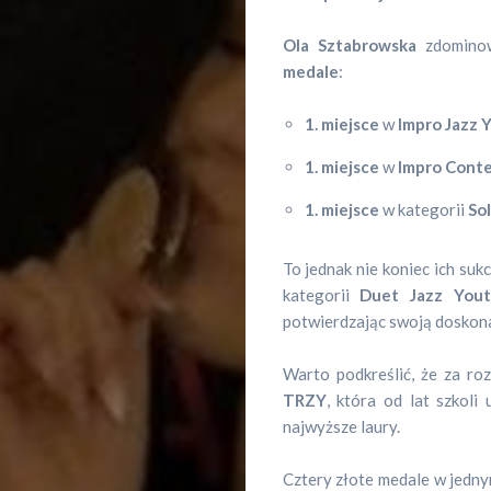
Ola Sztabrowska
zdominow
medale
:
1. miejsce
w
Impro Jazz 
1. miejsce
w
Impro Conte
1. miejsce
w kategorii
Sol
To jednak nie koniec ich su
kategorii
Duet Jazz You
potwierdzając swoją doskona
Warto podkreślić, że za ro
Sportowa
TRZY
, która od lat szkoli
najwyższe laury.
pogadanka
Cztery złote medale w jedny