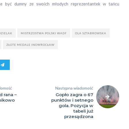
 być dumny ze swoich młodych reprezentantek w tańcu
a
y
DZIELAK
MISTRZOSTWA POLSKI WADF
OLA SZTABROWSKA
ZŁOTE MEDALE INOWROCŁAW
domość
Następna wiadomość
d rana –
Gopło zagra o 67
nikowo
punktów i setnego
gola. Pozycja w
tabeli już
przesądzona