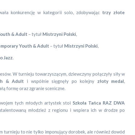
ała konkurencję w kategorii solo, zdobywając
trzy złote
Youth & Adult
– tytuł
Mistrzyni Polski
,
mporary Youth & Adult
– tytuł
Mistrzyni Polski
,
o Jazz
.
kcesów. W turnieju towarzyszącym, dziewczyny połączyły siły w
th & Adult
i wspólnie sięgnęły po kolejny
złoty medal
,
łą formę oraz zgranie sceniczne.
zwojem tych młodych artystek stoi
Szkoła Tańca RAZ DWA
 utalentowaną młodzież z regionu i wspiera ich w drodze po
m turnieju to nie tylko imponujący dorobek, ale również dowód