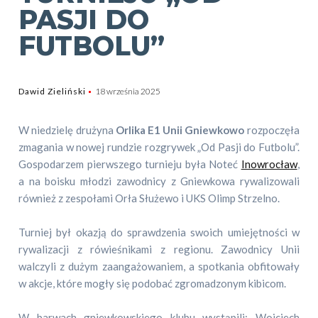
PASJI DO
FUTBOLU”
Dawid Zieliński
18 września 2025
W niedzielę drużyna
Orlika E1 Unii Gniewkowo
rozpoczęła
zmagania w nowej rundzie rozgrywek „Od Pasji do Futbolu”.
Gospodarzem pierwszego turnieju była Noteć
Inowrocław
,
a na boisku młodzi zawodnicy z Gniewkowa rywalizowali
również z zespołami Orła Służewo i UKS Olimp Strzelno.
Turniej był okazją do sprawdzenia swoich umiejętności w
rywalizacji z rówieśnikami z regionu. Zawodnicy Unii
walczyli z dużym zaangażowaniem, a spotkania obfitowały
w akcje, które mogły się podobać zgromadzonym kibicom.
W barwach gniewkowskiego klubu wystąpili: Wojciech