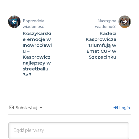
Poprzednia
Następna
wiadomość
wiadomość
Koszykarski
Kadeci
e emocje w
Kasprowicza
Inowrocławi
triumfują w
u –
Emet CUP w
Kasprowicz
Szczecinku
najlepszy w
streetballu
3×3
Subskrybuj
Login