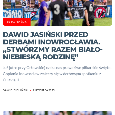
PIŁKA NOŻNA
DAWID JASIŃSKI PRZED
DERBAMI INOWROCŁAWIA.
„STWÓRZMY RAZEM BIAŁO-
NIEBIESKĄ RODZINĘ”
Już jutro przy Orłowskiej czeka nas prawdziwe piłkarskie święto.
Goplania Inowrocław zmierzy się w derbowym spotkaniu z
Cuiavią II...
7 LISTOPADA 2025
DAWID ZIELIŃSKI