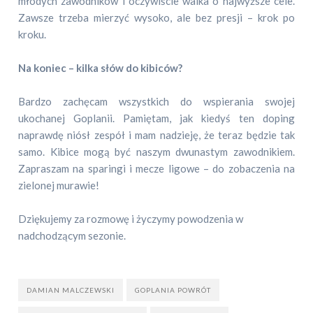
młodych zawodników i oczywiście walka o najwyższe cele.
Zawsze trzeba mierzyć wysoko, ale bez presji – krok po
kroku.
Na koniec – kilka słów do kibiców?
Bardzo zachęcam wszystkich do wspierania swojej
ukochanej Goplanii. Pamiętam, jak kiedyś ten doping
naprawdę niósł zespół i mam nadzieję, że teraz będzie tak
samo. Kibice mogą być naszym dwunastym zawodnikiem.
Zapraszam na sparingi i mecze ligowe – do zobaczenia na
zielonej murawie!
Dziękujemy za rozmowę i życzymy powodzenia w
nadchodzącym sezonie.
DAMIAN MALCZEWSKI
GOPLANIA POWRÓT