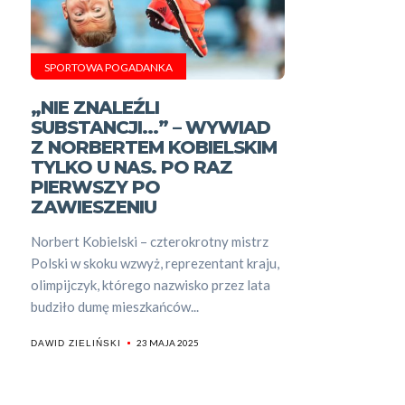
SPORTOWA POGADANKA
„NIE ZNALEŹLI
SUBSTANCJI…” – WYWIAD
Z NORBERTEM KOBIELSKIM
TYLKO U NAS. PO RAZ
PIERWSZY PO
ZAWIESZENIU
Norbert Kobielski – czterokrotny mistrz
Polski w skoku wzwyż, reprezentant kraju,
olimpijczyk, którego nazwisko przez lata
budziło dumę mieszkańców...
23 MAJA 2025
DAWID ZIELIŃSKI