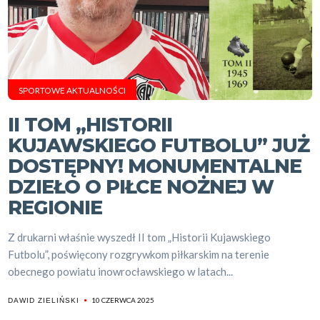
SPORTOWE AKTUALNOŚCI
II TOM „HISTORII
KUJAWSKIEGO FUTBOLU” JUŻ
DOSTĘPNY! MONUMENTALNE
DZIEŁO O PIŁCE NOŻNEJ W
REGIONIE
Z drukarni właśnie wyszedł II tom „Historii Kujawskiego
Futbolu”, poświęcony rozgrywkom piłkarskim na terenie
obecnego powiatu inowrocławskiego w latach...
10 CZERWCA 2025
DAWID ZIELIŃSKI