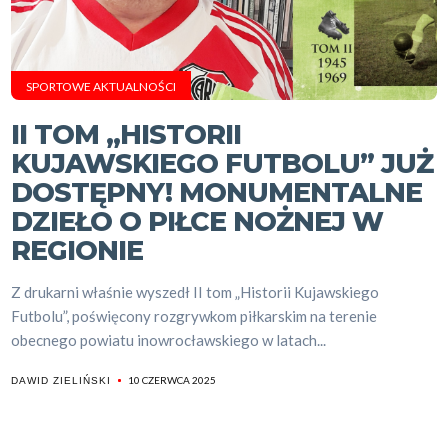
SPORTOWE AKTUALNOŚCI
II TOM „HISTORII
KUJAWSKIEGO FUTBOLU” JUŻ
DOSTĘPNY! MONUMENTALNE
DZIEŁO O PIŁCE NOŻNEJ W
REGIONIE
Z drukarni właśnie wyszedł II tom „Historii Kujawskiego
Futbolu”, poświęcony rozgrywkom piłkarskim na terenie
obecnego powiatu inowrocławskiego w latach...
10 CZERWCA 2025
DAWID ZIELIŃSKI