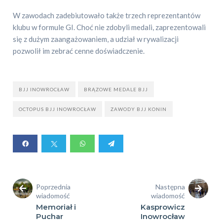
W zawodach zadebiutowało także trzech reprezentantów
klubu w formule GI. Choć nie zdobyli medali, zaprezentowali
się z dużym zaangażowaniem, a udział w rywalizacji
pozwolił im zebrać cenne doświadczenie.
BJJ INOWROCŁAW
BRĄZOWE MEDALE BJJ
OCTOPUS BJJ INOWROCŁAW
ZAWODY BJJ KONIN
Poprzednia
Następna
wiadomość
wiadomość
Memoriał i
Kasprowicz
Puchar
Inowrocław