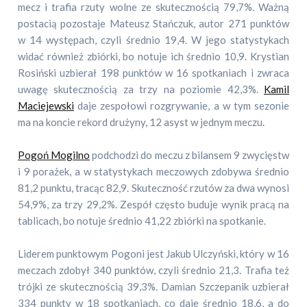
mecz i trafia rzuty wolne ze skutecznością 79,7%. Ważną
postacią pozostaje Mateusz Stańczuk, autor 271 punktów
w 14 występach, czyli średnio 19,4. W jego statystykach
widać również zbiórki, bo notuje ich średnio 10,9. Krystian
Rosiński uzbierał 198 punktów w 16 spotkaniach i zwraca
uwagę skutecznością za trzy na poziomie 42,3%.
Kamil
Maciejewski
daje zespołowi rozgrywanie, a w tym sezonie
ma na koncie rekord drużyny, 12 asyst w jednym meczu.
Pogoń Mogilno
podchodzi do meczu z bilansem 9 zwycięstw
i 9 porażek, a w statystykach meczowych zdobywa średnio
81,2 punktu, tracąc 82,9. Skuteczność rzutów za dwa wynosi
54,9%, za trzy 29,2%. Zespół często buduje wynik pracą na
tablicach, bo notuje średnio 41,22 zbiórki na spotkanie.
Liderem punktowym Pogoni jest Jakub Ulczyński, który w 16
meczach zdobył 340 punktów, czyli średnio 21,3. Trafia też
trójki ze skutecznością 39,3%. Damian Szczepanik uzbierał
334 punkty w 18 spotkaniach, co daje średnio 18,6, a do