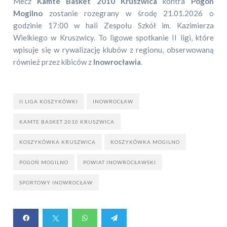
Mecz
Kamte Basket 2010 Kruszwica
kontra
Pogoń
Mogilno
zostanie rozegrany w środę 21.01.2026 o
godzinie 17:00 w hali Zespołu Szkół im. Kazimierza
Wielkiego w Kruszwicy. To ligowe spotkanie II ligi, które
wpisuje się w rywalizację klubów z regionu, obserwowaną
również przez kibiców z
Inowrocławia
.
II LIGA KOSZYKÓWKI
INOWROCŁAW
KAMTE BASKET 2010 KRUSZWICA
KOSZYKÓWKA KRUSZWICA
KOSZYKÓWKA MOGILNO
POGOŃ MOGILNO
POWIAT INOWROCŁAWSKI
SPORTOWY INOWROCŁAW