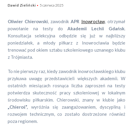
Dawid Zieliński
5 czerwca 2025
Oliwier Chierowski
, zawodnik
APR
Inowrocław
, otrzymał
powołanie na testy do
Akademii Lechii Gdańsk
.
Konsultacja selekcyjna odbędzie się już w najbliższy
poniedziałek, a młody piłkarz z Inowrocławia będzie
trenować pod okiem sztabu szkoleniowego uznanego klubu
z Trójmiasta.
To nie pierwszy raz, kiedy zawodnik inowrocławskiego klubu
przykuwa uwagę przedstawicieli większych akademii. W
ostatnich miesiącach rosnąca liczba zaproszeń na testy
potwierdza skuteczność pracy szkoleniowej w lokalnym
środowisku piłkarskim. Chierowski, znany w klubie jako
„Chieroś”,
wyróżnia się zaangażowaniem, dyscypliną i
rozwojem technicznym, co zostało dostrzeżone również
poza regionem.