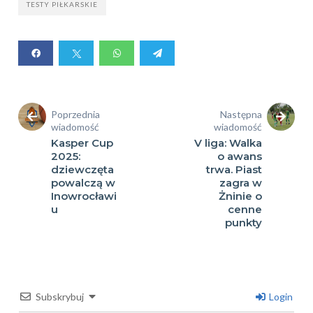
TESTY PIŁKARSKIE
Poprzednia
Następna
wiadomość
wiadomość
Kasper Cup
V liga: Walka
2025:
o awans
dziewczęta
trwa. Piast
powalczą w
zagra w
Inowrocławi
Żninie o
u
cenne
punkty
Subskrybuj
Login