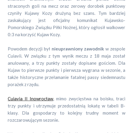
straconych goli na mecz oraz zerowy dorobek punktowy
czyniły Kujawy Kozy drużyną bez szans. Tym bardziej
zaskakujący jest oficjalny komunikat Kujawsko-
Pomorskiego Związku Piłki Nożnej, który ogłosił walkower
0:3 na korzyść Kujaw Kozy.
Powodem decyzji był
nieuprawniony zawodnik
w zespole
Cuiavii. W związku z tym wynik meczu z 18 maja został
anulowany, a trzy punkty zostały dopisane gościom. Dla
Kujaw to pierwsze punkty i pierwsza wygrana w sezonie, a
także historyczne przełamanie fatalnej passy siedemnastu
porażek z rzędu.
Cuiavia II Inowrocław
,
mimo zwycięstwa na boisku, traci
trzy punkty i utrzymuje przedostatnią lokatę w tabeli B-
klasy. Dla gospodarzy to kolejny trudny moment w
rozczarowującym sezonie.