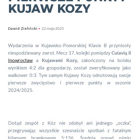
KUJAW KOZY
Dawid Zieliński
22 maja 2025
Wydarzenia w Kujawsko-Pomorskiej Klasie B przyniosły
niespodziewany zwrot. Mecz 17. kolejki pomiędzy
Cuiavią II
Inowrocław
a
Kujawami Kozy,
zakończony na boisku
wynikiem 4:2 dla gospodarzy, został zweryfikowany jako
walkower 0:3. Tym samym Kujawy Kozy odnotowują swoje
pierwsze zwycięstwo i pierwsze punkty w sezonie
2024/2025.
Dotąd zespół z Kóz nie zdobył ani jednego „oczka”,
przegrywając wszystkie szesnaście spotkań z fatalnym
bilansem bramkowym 5:136. Średnia ponad ośmiu