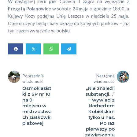
W następnej serii gier Cuiavia II zagra na wyjeździe z
Fregatą Polanowice
w sobotę 24 maja o godzinie 18:00, a
Kujawy Kozy podejmą Unię Leszcze w niedzielę 25 maja.
Obie drużyny będą miały okazję do kolejnych punktów – już
tym razem wyłącznie na boisku.
Poprzednia
Następna
wiadomość
wiadomość
Ósmoklasist
„Nie znaleźli
ki z SP nr 10
substancji…”
na 9.
– wywiad z
miejscu w
Norbertem
mistrzostwa
Kobielskim
ch siatkówki
tylko u nas.
plażowej
Po raz
pierwszy po
zawieszeniu