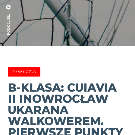
PODZIEL SIĘ:
PIŁKA NOŻNA
B-KLASA: CUIAVIA
II INOWROCŁAW
UKARANA
WALKOWEREM.
PIERWSZE PUNKTY